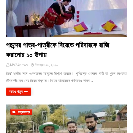
পছন্দের পাত্র-পাত্রীকে বিয়েতে পরিবারকে রাজি
করানোর ১০ উপায়
MV24news
ডিসেম্বর ২৬, ২০২০
বিয়ে’ শব্দটির সঙ্গে একধরনের আনন্দের মিশ্রণ রয়েছে। পূর্ণবয়স্ক একজন নারী বা পুরুষ বৈধভাবে
জীবনসঙ্গী বেছে নেয় বিয়ের মাধ্যমে। বিয়ের আয়োজনে পরিবারেও আনন…
আরও পড়ুন
চিত্রবিচিত্র