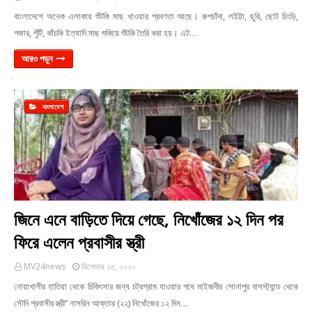
বাংলাদেশে অনেক এলাকায় শুঁটকি মাছ খাওয়ার প্রবণতা আছে। রুপচাঁদা, লইট্টা, ছুরি, ছোট চিংড়ি,
গজার, পুঁটি, কাঁচকি ইত্যাদি মাছ শুকিয়ে শুঁটকি তৈরি করা হয়। এট…
আরও পড়ুন
বাংলাদেশ
জিনে এনে বাড়িতে দিয়ে গেছে, নিখোঁজের ১২ দিন পর
ফিরে এলেন প্রবাসীর স্ত্রী
MV24news
ডিসেম্বর ২৫, ২০২০
নোয়াখালীর হাতিয়া থেকে চিকিৎসার জন্য চট্রগ্রাম যাওয়ার পথে মাইজদীর সোনাপুর বাসস্ট্যান্ড থেকে
সৌদি প্রবাসীর স্ত্রী’’ নাসরিন আক্তার (২২) নিখোঁজের ১২ দিন…