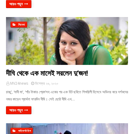
আরও পড়ুন
সিনেমা
দীঘি থেকে এক মাসেই সরলেন দু’জন!
MV24news
ডিসেম্বর ২৬, ২০২০
চাচ্চু’, ‘দাদী মা’, ‘পাঁচ টাকার প্রেম’সহ একের পর এক হিট ছবিতে শিশুশিল্পী হিসেবে অভিনয় করে দর্শকদের
নজর কাড়েন প্রার্থনা ফারদিন দীঘি। সেই ছোট্ট দীঘি এখ…
আরও পড়ুন
লাইফস্টাইল