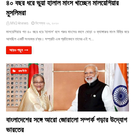
৪০ বছর ধরে ভুয়া হালাল মাংস খাচ্ছেন মালয়েশিয়ার
মুসলিমরা
MV24news
ডিসেম্বর ২৬, ২০২০
মালয়েশিয়ায় গত ৪০ বছর ধরে ‘হালাল’ বলে গরুর মাংসের বদলে ঘোড়া ও ক্যাঙ্গারুর মাংস বিক্রি করে
আসছিল একটি সংঘবদ্ধ চ’ক্র। সম্প্রতি এক প্রতিবেদনে তাদের এই প…
আরও পড়ুন
রাজনীতি
বাংলাদেশের সঙ্গে আরো জোরালো সম্পর্ক গড়ার উদ্যোগ
ভারতের