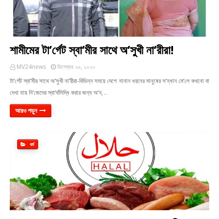
শামীমের টা’র্গেট স্বা’মীর সাথে অ’সুখী না’রীরা!
MV24news
ডিসেম্বর ২৬, ২০২০
টা’র্গেট স্বা’মীর সাথে অ’সুখী না’রীরা-বিভিন্ন সময়ে দেশে নানান ধরনের মানুষের স’ন্ধান মে’লে কখনো বা
দেখা যায় নি’জেদের স্বা’র্থসিদ্ধি করার জন্য অ’ন্…
আরও পড়ুন
ধর্ম