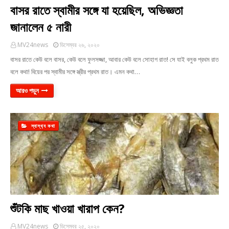
বাসর রাতে স্বামীর সঙ্গে যা হয়েছিল, অভিজ্ঞতা
জানালেন ৫ নারী
MV24news
ডিসেম্বর ২৬, ২০২০
বাসর রাতে কেউ বলে বাসর, কেউ বলে ফুলসজ্জা, আবার কেউ বলে সোহাগ রাত! সে যাই বলুক প্রথম রাত
বলে কথা! বিয়ের পর স্বামীর সঙ্গে স্ত্রীর প্রথম রাত। এমন কথা…
আরও পড়ুন
স্বাস্থ‍্য কথা
শুঁটকি মাছ খাওয়া খারাপ কেন?
MV24news
ডিসেম্বর ২৫, ২০২০