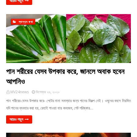
আরও পড়ুন
স্বাস্থ‍্য কথা
পান শরীরের যেসব উপকার করে, জানলে অবাক হবেন
আপনিও
MV24news
ডিসেম্বর ২৬, ২০২০
পান শরীরের যেসব উপকার করে- পেটের নানা সমস্যার জন্য পানের বিকল্প নেই। ওষুধের বদলে নিয়মিত
যদি পানের ব্যবহার করা হয়, রেহাই পাওয়া যায় বদহজম, পেট পরিষ্কার…
আরও পড়ুন