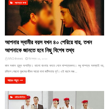
স্বাস্থ‍্য কথা
আপনার স্বামীর বয়স যখন ৪০ পেরিয়ে যায়, তখন
আপনাকে জানতে হবে নিছু বিশেষ তথ্য
MV24news
ডিসেম্বর ২৬, ২০২০
কাল সকাল তুমুল অশান্তি। ভালো বাংলায় বলতে গেলে দাম্পত্যকলহ। শুধু দাম্পত্য সমস্যাই নয়,
চল্লিশ পেরনো পুরুষের জীবন আরো নানা জটিলতায় পূর্ণ। এই বয়সে শুরু…
আরও পড়ুন
লাইফস্টাইল