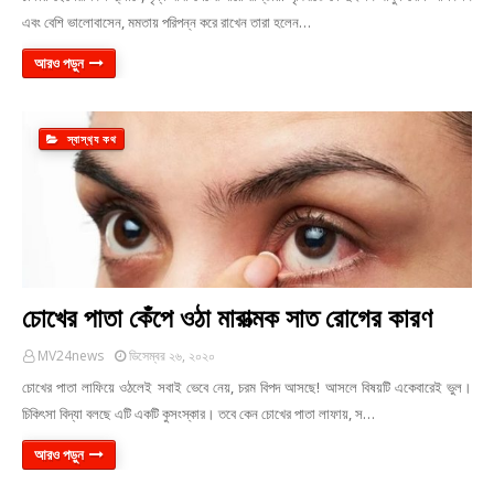
এবং বেশি ভালোবাসেন, মমতায় পরিপন্ন করে রাখেন তারা হলেন…
আরও পড়ুন
স্বাস্থ‍্য কথ
চোখের পাতা কেঁপে ওঠা মারাত্মক সাত রোগের কারণ
MV24news
ডিসেম্বর ২৬, ২০২০
চোখের পাতা লাফিয়ে ওঠলেই সবাই ভেবে নেয়, চরম বিপদ আসছে! আসলে বিষয়টি একেবারেই ভুল।
চিকিৎসা বিদ্যা বলছে এটি একটি কুসংস্কার। তবে কেন চোখের পাতা লাফায়, স…
আরও পড়ুন