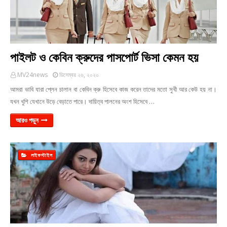
পাইলট ও কেবিন ক্রুদের পাসপোর্ট ভিসা কেমন হয়
MV24news
ডিসেম্বর ২৬, ২০২০
আমরা ভাবি যারা প্লেন চালান বা কেবিন ক্রু হিসেবে কাজ করেন তাদের মতো সুখী আর কেউ হয় না।
যখন খুশি যেখানে উড়ে বেড়াতে পারে। দায়িত্ব পালনের অংশ হিসেবে …
আরও পড়ুন
লাইফস্টাইল