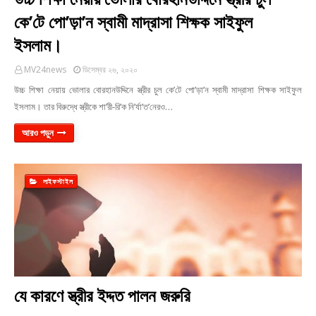
কে’টে পো’ড়া’ন স্বামী মাদ্রাসা শিক্ষক সাইফুল
ইসলাম।
MV24news
ডিসেম্বর ২৬, ২০২০
উচ্চ শিক্ষা নেয়ায় ভোলার বোরহানউদ্দিনে স্ত্রীর চুল কে’টে পো’ড়া’ন স্বামী মাদ্রাসা শিক্ষক সাইফুল
ইসলাম। তার বিরুদ্ধে স্ত্রীকে শা’রী-রি’ক নি’র্যা’ত’নেরও…
আরও পড়ুন
লাইফস্টাইল
যে কারণে স্ত্রীর ইদ্দত পালন জরুরি