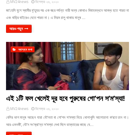
MV24news
ডিসেম্বর ২৬, ২০২০
জা’হেলি যুগে স্বামীর মৃ’ত্যুর পর এক বছর পর্যন্ত নারী অন্য কোথাও বিবাহবন্ধনে আবদ্ধ হতে পারত না
এবং বাড়ির বাইরেও যেতে পারত না। এ নিয়ম চালু থাকায় মানুষ …
আরও পড়ুন
স্বাস্থ‍্য কথা
এই ১টি ফল খেলেই দূর হবে পুরুষের গো’পন স’ম’স্যা!
MV24news
ডিসেম্বর ২৬, ২০২০
বেশির ভাগ মানুষ আছেন যারা যৌ’নতা বা গো’পন স’মস্যা নিয়ে খোলাখুলি আলোচানা ক’রতে চান না।
আর এমনকী’, যৌ’ন সং’ক্রা’ন্ত স’মস্যা দেখা দিলে ডাক্তারের কাছে যে…