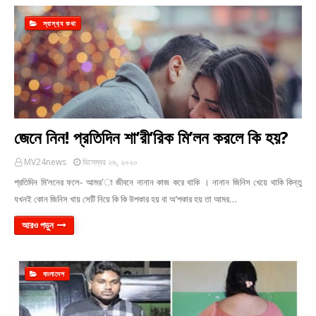
স্বাস্থ‍্য কথা
জেনে নিন! প্রতিদিন শা’রী’রিক মি’লন করলে কি হয়?
MV24news
ডিসেম্বর ২৬, ২০২০
প্রতিদিন মি’লনের ফলে- আমর’া জীবনে নানান কাজ করে থাকি । নানান জিনিস খেয়ে থাকি কিন্তু
যখনই কোন জিনিস খায় সেটি নিয়ে কি কি উপকার হয় বা অ’পকার হয় তা আমর…
আরও পড়ুন
বাংলাদেশ