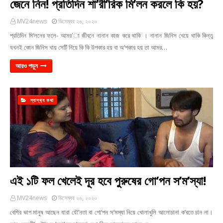
জেনে নিন! প্রতিদিন শা’রী’রিক মি’লন করলে কি হয়?
MV24news
ডিসেম্বর ২৬, ২০২০
প্রতিদিন মি’লনের ফলে- আমর’া জীবনে নানান কাজ করে থাকি । নানান জিনিস খেয়ে থাকি কিন্তু
যখনই কোন জিনিস খায় সেটি নিয়ে কি কি উপকার হয় বা অ’পকার হয় তা আমর…
আরও পড়ুন
স্বাস্থ‍্য কথা
এই ১টি ফল খেলেই দূর হবে পুরুষের গো’পন স’ম’স্যা!
MV24news
ডিসেম্বর ২৬, ২০২০
বেশির ভাগ মানুষ আছেন যারা যৌ’নতা বা গো’পন স’মস্যা নিয়ে খোলাখুলি আলোচানা ক’রতে চান না।