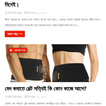
দিনেই।
MV24news
ডিসেম্বর ২২, ২০২০
শীতে ত্বকের রং কয়েক শেড পর্যন্ত কালো হয়ে যায়। এজন্য এসময় দরকার ত্বকের সঠিক যত্ন।
কর্মব্যস্ততার কারণে অনেকেই হয়ত ত্বকের যত্ন নেয়ার বাড়তি সময় পান না।…
আরও পড়ুন
স্বাস্থ‍্য কথা
মেদ কমাতে বেল্ট সত্যিই কি কোন কাজে আসে?
MV24news
ডিসেম্বর ২২, ২০২০
পেটের মেদ কমাতে বেল্ট ব্যবহার আজকাল জনপ্রিয় হয়ে উঠছে। তবে এ ধরনের যেকোনো উপকরণ