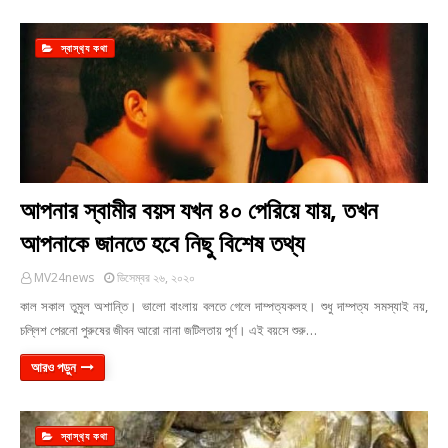
স্বাস্থ‍্য কথা
আপনার স্বামীর বয়স যখন ৪০ পেরিয়ে যায়, তখন
আপনাকে জানতে হবে নিছু বিশেষ তথ্য
MV24news
ডিসেম্বর ২৬, ২০২০
কাল সকাল তুমুল অশান্তি। ভালো বাংলায় বলতে গেলে দাম্পত্যকলহ। শুধু দাম্পত্য সমস্যাই নয়,
চল্লিশ পেরনো পুরুষের জীবন আরো নানা জটিলতায় পূর্ণ। এই বয়সে শুরু…
আরও পড়ুন
স্বাস্থ‍্য কথা