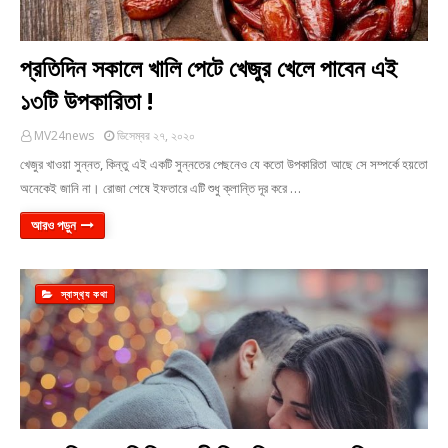
প্রতিদিন সকালে খালি পেটে খেজুর খেলে পাবেন এই
১৩টি উপকারিতা !
MV24news
ডিসেম্বর ২৭, ২০২০
খেজুর খাওয়া সুন্নত, কিন্তু এই একটি সুন্নতের পেছনেও যে কতো উপকারিতা আছে সে সম্পর্কে হয়তো
অনেকেই জানি না। রোজা শেষে ইফতারে এটি শুধু ক্লান্তি দূর করে …
আরও পড়ুন
স্বাস্থ‍্য কথা