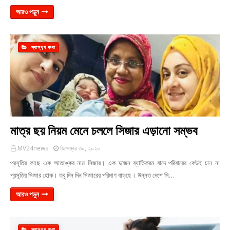
আরও পড়ুন
স্বাস্থ‍্য কথা
মাত্র ছয় নিয়ম মেনে চললে সিজার এড়ানো সম্ভব
MV24news
ডিসেম্বর ৩০, ২০২০
প্রসূতির কাছে এক আতঙ্কের নাম সিজার। এক দু’জন ব্যাতিক্রম বাদে পরিবারের কেউই চান না
প্রসূতির সিজার হোক। তবু দিন দিন সিজারের পরিমাণ বাড়ছে। উন্নত দেশে সি…
আরও পড়ুন
স্বাস্থ‍্য কথা