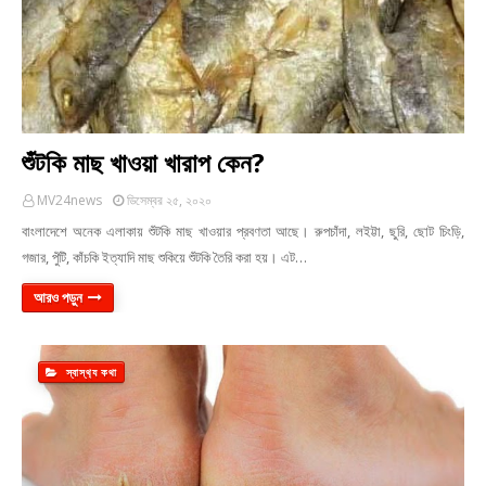
শুঁটকি মাছ খাওয়া খারাপ কেন?
MV24news
ডিসেম্বর ২৫, ২০২০
বাংলাদেশে অনেক এলাকায় শুঁটকি মাছ খাওয়ার প্রবণতা আছে। রুপচাঁদা, লইট্টা, ছুরি, ছোট চিংড়ি,
গজার, পুঁটি, কাঁচকি ইত্যাদি মাছ শুকিয়ে শুঁটকি তৈরি করা হয়। এট…
আরও পড়ুন
স্বাস্থ‍্য কথা