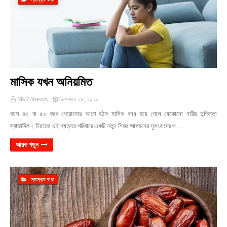
মাসিক যখন অনিয়মিত
MV24news
ডিসেম্বর ২৮, ২০২০
বয়স ৪৫ বা ৫০ বছর পেরোনোর আগে হঠাৎ মাসিক বন্ধ হয়ে গেলে যেকোনো নারীর দুশ্চিন্তা
স্বাভাবিক। নিয়মের এই ব্যত্যয় পরিবারে একটি নতুন শিশুর আগমনের সুসংবাদের প…
আরও পড়ুন
স্বাস্থ‍্য কথা