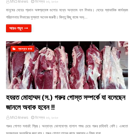
MV24news
ডিসেম্বর ২৩, ২০২০
মানুষের দেহের প্রধান অঙ্গপ্রত্যঙ্গ গুলোর মধ্যে অন্যতম হল লিভার। দেহের স্বাভাবিক কার্যক্রম
পরিচালনায় লিভারের সুস্থতা অনেক জরুরী। কিন্তু কিছু বাজে অভ্…
আরও পড়ুন
স্বাস্থ‍্য কথা
হযরত মোহাম্মদ (স.) গরুর গোস্ত সম্পর্কে যা বলেছেন
জানলে অবাক হবেন !!
MV24news
ডিসেম্বর ২৩, ২০২০
গরুর গোশত সবারই প্রিয়। অন্যান্য ভোগযোগ্য হালাল পশুর চেয়ে গরুর চাহিদাই বেশি। একতো
সহজলভ্য অন্যদিকে কড়া দাম। গরুর গোশত তাদের কাছে মজাদার ও প্রিয় যারা…