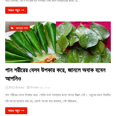
আর এমনকী’, যৌ’ন সং’ক্রা’ন্ত স’মস্যা দেখা দিলে ডাক্তারের কাছে যে…
আরও পড়ুন
স্বাস্থ‍্য কথা
পান শরীরের যেসব উপকার করে, জানলে অবাক হবেন
আপনিও
MV24news
ডিসেম্বর ২৬, ২০২০
পান শরীরের যেসব উপকার করে- পেটের নানা সমস্যার জন্য পানের বিকল্প নেই। ওষুধের বদলে নিয়মিত
যদি পানের ব্যবহার করা হয়, রেহাই পাওয়া যায় বদহজম, পেট পরিষ্কার…
আরও পড়ুন