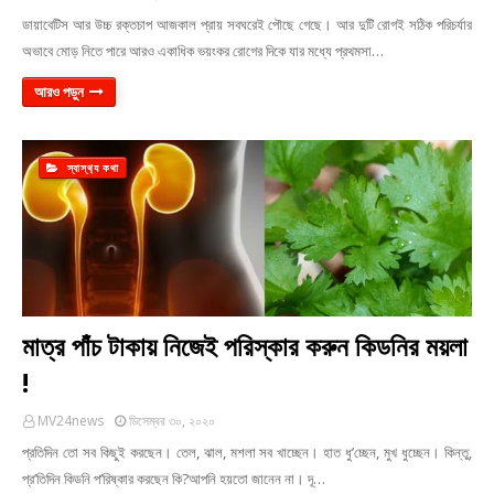
ডায়াবেটিস আর উচ্চ রক্তচাপ আজকাল প্রায় সবঘরেই পৌছে গেছে। আর দুটি রোগই সঠিক পরিচর্যার
অভাবে মোড় নিতে পারে আরও একাধিক ভয়ংকর রোগের দিকে যার মধ্যে প্রথমসা…
আরও পড়ুন
স্বাস্থ‍্য কথা
মাত্র পাঁচ টাকায় নিজেই পরিস্কার করুন কিডনির ময়লা
!
MV24news
ডিসেম্বর ৩০, ২০২০
প্রতিদিন তো সব কিছুই করছেন। তেল, ঝাল, মশলা সব খাচ্ছেন। হাত ধু’চ্ছেন, মুখ ধুচ্ছেন। কিন্তু,
প্র’তিদিন কিডনি প’রিষ্কার করছেন কি?আপনি হয়তো জানেন না। দূ…