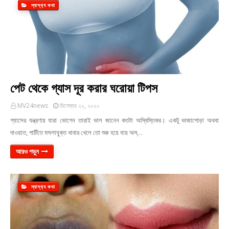
স্বাস্থ‍্য কথা
পেট থেকে গ্যাস দূর করার ঘরোয়া টিপস
MV24news
ডিসেম্বর ২২, ২০২০
গ্যাসের যন্ত্রণায় যারা ভোগেন তারাই ভাল জানেন কতটা অস্বিস্তিকর। একটু ভাজাপোড়া অথবা
দাওয়াত, পার্টিতে মসলাযু্ক্ত খাবার খেলে তো শুরু হয়ে যায় অস্…
আরও পড়ুন
স্বাস্থ‍্য কথা