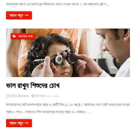
ব্যবহারের আগে এর ভালো-মন্দ দিকগুলো জেনে নেওয়া ভালো। মেদ কমানোর বেল্ট ব…
আরও পড়ুন
স্বাস্থ‍্য কথা
ভাল রাখুন শিশুদের চোখ
MV24news
ডিসেম্বর ২২, ২০২০
বাংলাদেশের মোট জনসংখ্যার প্রায় ৬ কোটি শিশু (০-১৫ বছর)। আমাদের দেশে মোট অন্ধত্বের সংখ্যা
প্রায় ৮ লাখ। সেখানেও শিশু অন্ধত্বের সংখ্যা প্রায় ৪০ হাজার। …
আরও পড়ুন