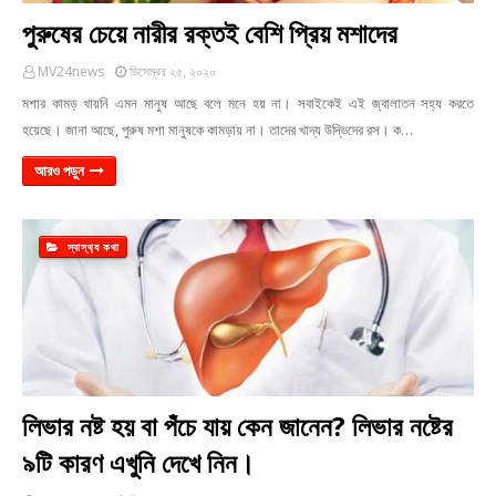
পুরুষের চেয়ে নারীর রক্তই বেশি প্রিয় মশাদের
MV24news
ডিসেম্বর ২৫, ২০২০
মশার কামড় খায়নি এমন মানুষ আছে বলে মনে হয় না। সবাইকেই এই জ্বালাতন সহ্য করতে
হয়েছে। জানা আছে, পুরুষ মশা মানুষকে কামড়ায় না। তাদের খাদ্য উদ্ভিদের রস। ক…
আরও পড়ুন
স্বাস্থ‍্য কথা
লিভার নষ্ট হয় বা পঁচে যায় কেন জানেন? লিভার নষ্টের
৯টি কারণ এখুনি দেখে নিন।