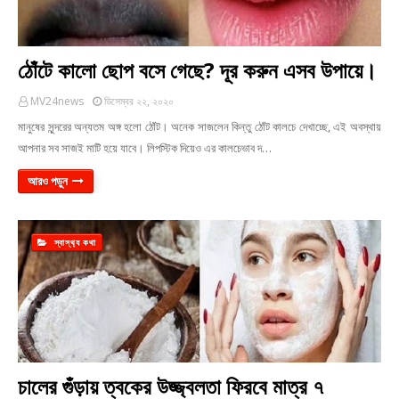
ঠোঁটে কালো ছোপ বসে গেছে? দূর করুন এসব উপায়ে।
MV24news
ডিসেম্বর ২২, ২০২০
মানুষের সুন্দরের অন্যতম অঙ্গ হলো ঠোঁট। অনেক সাজলেন কিন্তু ঠোঁট কালচে দেখাচ্ছে, এই অবস্থায়
আপনার সব সাজই মাটি হয়ে যাবে। লিপস্টিক দিয়েও এর কালচেভাব দ…
আরও পড়ুন
স্বাস্থ‍্য কথা
চালের গুঁড়ায় ত্বকের উজ্জ্বলতা ফিরবে মাত্র ৭