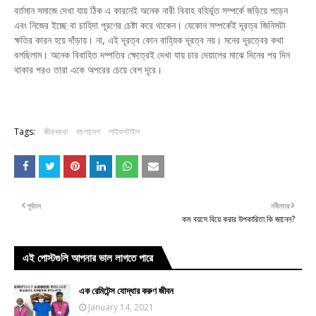
বর্তমান সমাজে দেখা যায় ঠিক এ কারনেই অনেক নারী বিবাহ বহির্ভূত সম্পর্কে জড়িয়ে পড়েন
এবং নিজের ইচ্ছে বা চাহিদা পূরণের চেষ্টা করে থাকেন। যেকোন সম্পর্কেই দূরত্ব জিনিসটা
ক্ষতির কারন হয়ে দাঁড়ায়। না, এই দূরত্ব কোন বাহ্যিক দূরত্ব নয়। মনের দূরত্বের কথা
বলছিলাম। অনেক বিবাহিত দম্পতির ক্ষেত্রেই দেখা যায় চার দেয়ালের মাঝে দিনের পর দিন
থাকার পরও তারা একে অপরের চেয়ে বেশ দূরে।
Tags:
জীবনকথা
বাংলাদেশ
লাইফস্টাইল
পূর্বতন
নবীনতর
কম বয়সে বিয়ে করার উপকারিতা কি জানেন?
এই পোস্টগুলি আপনার ভাল লাগতে পারে
এক রেমিটেন্স যোদ্ধার করুণ জীবন
January 14, 2021