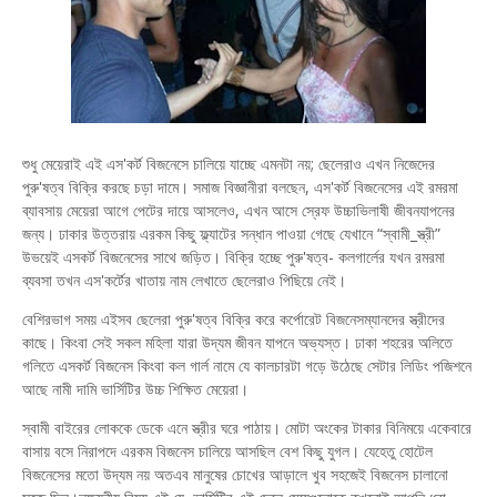
শুধু মেয়েরাই এই এস'কর্ট বিজনেসে চালিয়ে যাচ্ছে এমনটা নয়; ছেলেরাও এখন নিজেদের
পুরু'ষত্ব বিক্রি করছে চড়া দামে। সমাজ বিজ্ঞানীরা বলছেন, এস'কর্ট বিজনেসের এই রমরমা
ব্যাবসায় মেয়েরা আগে পেটের দায়ে আসলেও, এখন আসে স্রেফ উচ্চাভিলাষী জীবনযাপনের
জন্য। ঢাকার উত্তরায় এরকম কিছু ফ্ল্যাটের সন্ধান পাওয়া গেছে যেখানে “স্বামী_স্ত্রী”
উভয়েই এসকর্ট বিজনেসের সাথে জড়িত। বিক্রি হচ্ছে পুরু'ষত্ব- কলগার্লের যখন রমরমা
ব্যবসা তখন এস'কর্টের খাতায় নাম লেখাতে ছেলেরাও পিছিয়ে নেই।
বেশিরভাগ সময় এইসব ছেলেরা পুরু'ষত্ব বিক্রি করে কর্পোরেট বিজনেসম্যানদের স্ত্রীদের
কাছে। কিংবা সেই সকল মহিলা যারা উদ্যম জীবন যাপনে অভ্যস্ত। ঢাকা শহরের অলিতে
গলিতে এসকর্ট বিজনেস কিংবা কল গার্ল নামে যে কালচারটা গড়ে উঠেছে সেটার লিডিং পজিশনে
আছে নামী দামি ভার্সিটির উচ্চ শিক্ষিত মেয়েরা।
স্বামী বাইরের লোককে ডেকে এনে স্ত্রীর ঘরে পাঠায়। মোটা অংকের টাকার বিনিময়ে একেবারে
বাসায় বসে নিরাপদে এরকম বিজনেস চালিয়ে আসছিল বেশ কিছু যুগল। যেহেতু হোটেল
বিজনেসের মতো উদ্যম নয় অতএব মানুষের চোখের আড়ালে খুব সহজেই বিজনেস চালানো