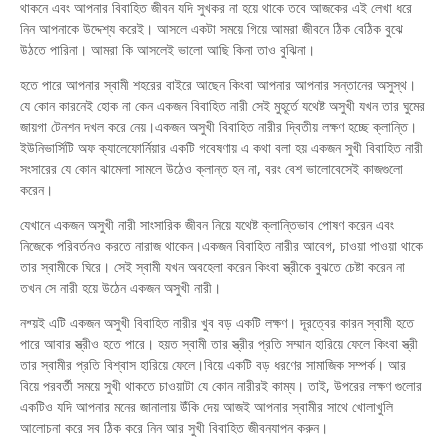
থাকনে এবং আপনার বিবাহিত জীবন যদি সুখকর না হয়ে থাকে তবে আজকের এই লেখা ধরে
নিন আপনাকে উদ্দেশ্য করেই। আসলে একটা সময়ে গিয়ে আমরা জীবনে ঠিক বেঠিক বুঝে
উঠতে পারিনা। আমরা কি আসলেই ভালো আছি কিনা তাও বুঝিনা।
হতে পারে আপনার স্বামী শহরের বাইরে আছেন কিংবা আপনার আপনার সন্তানের অসুস্থ।
যে কোন কারনেই হোক না কেন একজন বিবাহিত নারী সেই মুহূর্তে যথেষ্ট অসুখী যখন তার ঘুমের
জায়গা টেনশন দখল করে নেয়।একজন অসুখী বিবাহিত নারীর দ্বিতীয় লক্ষণ হচ্ছে ক্লান্তি।
ইউনিভার্সিটি অফ ক্যালেফোর্নিয়ার একটি গবেষণায় এ কথা বলা হয় একজন সুখী বিবাহিত নারী
সংসারের যে কোন ঝামেলা সামলে উঠেও ক্লান্ত হন না, বরং বেশ ভালোবেসেই কাজগুলো
করেন।
যেখানে একজন অসুখী নারী সাংসারিক জীবন নিয়ে যথেষ্ট ক্লান্তিভাব পোষণ করেন এবং
নিজেকে পরিবর্তনও করতে নারাজ থাকেন।একজন বিবাহিত নারীর আবেগ, চাওয়া পাওয়া থাকে
তার স্বামীকে ঘিরে। সেই স্বামী যখন অবহেলা করেন কিংবা স্ত্রীকে বুঝতে চেষ্টা করেন না
তখন সে নারী হয়ে উঠেন একজন অসুখী নারী।
নশ্য়ই এটি একজন অসুখী বিবাহিত নারীর খুব বড় একটি লক্ষণ। দূরত্বের কারন স্বামী হতে
পারে আবার স্ত্রীও হতে পারে। হয়ত স্বামী তার স্ত্রীর প্রতি সম্মান হারিয়ে ফেলে কিংবা স্ত্রী
তার স্বামীর প্রতি বিশ্বাস হারিয়ে ফেলে।বিয়ে একটি বড় ধরণের সামাজিক সম্পর্ক। আর
বিয়ে পরবর্তী সময়ে সুখী থাকতে চাওয়াটা যে কোন নারীরই কাম্য। তাই, উপরের লক্ষণ গুলোর
একটিও যদি আপনার মনের জানালায় উঁকি দেয় আজই আপনার স্বামীর সাথে খোলাখুলি
আলোচনা করে সব ঠিক করে নিন আর সুখী বিবাহিত জীবনযাপন করুন।