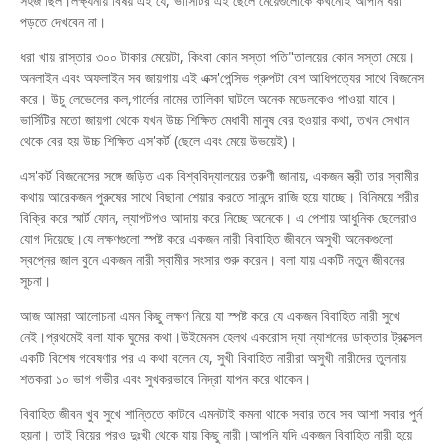
সহজ ছিল।লক্ষ্যনীয় বিষয় এই যে, ভার্সিটির এই ছেলে মেয়েগুলোকে কখনোই আপনি ধরা
পড়তে দেখবেন না।
ধরা খায় রাস্তার ৩০০ টাকার মেয়েটা, কিংবা কোন সস্তা পতি"তালয়ের কোন সস্তা মেয়ে।
অনলাইন এবং অফলাইন সব জায়গায় এই এক্স'পেন্সিভ গ্রুপটা বেশ আধিপত্যের সাথে বিজনেস
করে। উচু লেভেলের কল,গার্লের নামের তালিকা ঘাটলে অনেক মডেলকেও পাওয়া যাবে।
ভার্সিটির মতো জায়গা থেকে যখন উচ্চ শিক্ষিত মেধাবী মানুষ বের হওয়ার কথা, তখন সেখান
থেকে বের হয় উচ্চ শিক্ষিত এস'কর্ট (ছেলে এবং মেয়ে উভয়েই)।
এস'কর্ট বিজনেসের সঙ্গে জড়িত এক বিশ্ববিদ্যালয়ের তরুণী জানায়, একজন স্ত্রী তার স্বামীর
কথায় আরেকজন পুরুষের সাথে বিছানা শেয়ার করতে সানন্দে রাজি হয়ে যাচ্ছে। বিনিময়ে শরীর
বিক্রি করে স্মার্ট ফোন, ল্যাপটপও আদায় করে নিচ্ছে অনেকে। এ পেশায় আধুনিক ছেলেরাও
যোগ দিয়েছে।যে লক্ষণগুলো স্পষ্ট করে একজন নারী বিবাহিত জীবনে অসুখী অনেকগুলো
স্বপ্নের জাল বুনে একজন নারী স্বামীর সংসার শুরু করেন। বলা যায় একটি নতুন জীবনের
সূচনা।
আজ আমরা আলোচনা এমন কিছু লক্ষণ নিয়ে যা স্পষ্ট করে যে একজন বিবাহিত নারী সুখে
নেই।প্রথমেই বলা যাক ঘুমের কথা।উইমেনস হেলথ একরোস দ্যা ন্যাশনের ডাক্তার ট্রক্সেল
একটি বিশেষ গবেষণার পর এ কথা বলেন যে, সুখী বিবাহিত নারীরা অসুখী নারীদের তুলনায়
শতকরা ১০ ভাগ গভীর এবং সুখকরভাবে নিদ্রা যাপন করে থাকেন।
বিবাহিত জীবন খুব সুখে শান্তিতে কাটবে এমনটাই কমনা থাকে সবার তবে সব আশা সবার পুর্ন
হয়না। তাই বিয়ের পরও দুঃখী থেকে যায় কিছু নারী।আপনি যদি একজন বিবাহিত নারী হয়ে