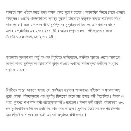
বর্তমানে কাবা শরিফে সবার জন্য নামাজ পড়ার সুযোগ রয়েছে। স্বাভাবিক নিয়মে চলছে ওমরাহ
কার্যক্রম। ওমরাহ পালনকারীদের স্বাস্থ্য সুরক্ষায় হারামাইন কর্তৃপক্ষ সর্বোচ্চ সচেতনার সাথে
কাজ করছে। ওমরাহ পালনকারী ও মুসল্লিদের সুস্বাস্থ্য নিশ্চিত করতে মসজিদের হারাম
এলাকায় প্রতিদিন এক হাজার ২০০ লিটার আতর স্প্রে করছে। পরিচ্ছন্নতার কাজে
নিয়োজিত করা হয়েছে চার হাজার কর্মী।
হারামাইন ব্যবস্থাপনা কর্তৃপক্ষ এক বিবৃতিতে জানিয়েছেন, মসজিদে হারামে ওমরাহ আদায়ের
লক্ষ্যে আগত মুসল্লিদের আনাগোনা বৃদ্ধি পাওয়ায় এখানের পরিচ্ছন্নতা কর্মীদের সংখ্যাও
বাড়ানো হয়েছে।
বিবৃতিতে আরো জানানো হয়েছে যে, মসজিদুল হারামের অভ্যন্তর, বহিরাংশ ও মাতআফসহ
পুরো এলাকা পরিচ্ছন্নতায় এবং সুগন্ধি ছিটানোর কাজে চার হাজার কর্মী নিয়োজিত। বিশাল এ
বহরে পুরুষের পাশাপাশি নারী পরিচ্ছন্নতাকর্মীও রয়েছেন। বিশাল কর্মী বাহিনী পরিচালনায় ১৮০
জন সুপারভাইজার নিরলস তদারকির কাজ করে যাচ্ছেন। সুপারভাইজারদের দক্ষ পরিচালনায়
তিন শিফটে ভাগ করে ২৪ ঘণ্টা এ সেবা অব্যাহত রাখা হয়েছে।