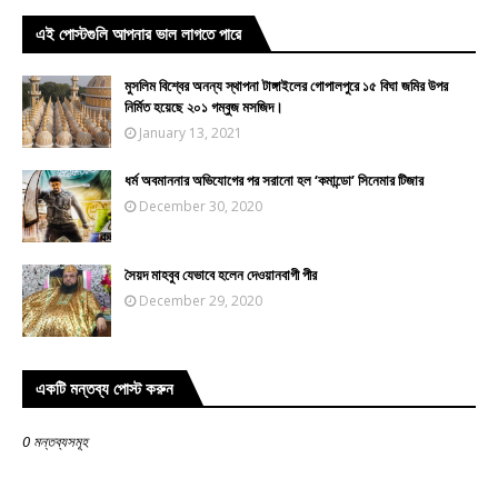
এই পোস্টগুলি আপনার ভাল লাগতে পারে
মুসলিম বিশ্বের অনন্য স্থাপনা টাঙ্গাইলের গোপালপুরে ১৫ বিঘা জমির উপর
নির্মিত হয়েছে ২০১ গম্বুজ মসজিদ।
January 13, 2021
ধর্ম অবমাননার অভিযোগের পর সরানো হল ‘কমান্ডো’ সিনেমার টিজার
December 30, 2020
সৈয়দ মাহবুব যেভাবে হলেন দেওয়ানবাগী পীর
December 29, 2020
একটি মন্তব্য পোস্ট করুন
0 মন্তব্যসমূহ