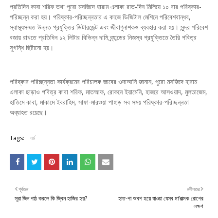
প্রতিদিন কাবা শরিফ তথা পুরো মসজিদে হারাম এলাকা রাত-দিন মিলিয়ে ১০ বার পরিষ্কার-
পরিচ্ছন্ন করা হয়। পরিষ্কার-পরিচ্ছন্নতার এ কাজে ডিজিটাল মেশিনে পরিবেশবান্ধব,
স্বাস্থ্যসম্মত উন্নত প্রযুক্তির ডিটারজেন্ট এবং জীবাণুনাশকও ব্যবহার করা হয়। সুন্দর পরিবেশ
বজায় রাখতে প্রতিদিন ১২ লিটার বিভিন্ন দামি ব্র্যান্ডের নিজস্ব প্রযুক্তিতে তৈরি পবিত্র
সুগন্ধি ছিটানো হয়।
পরিষ্কার পরিচ্ছন্নতা কার্যক্রমের পরিচালক জাবের ওদাআনি জানান, পুরো মসজিদে হারাম
এলাকা ছাড়াও পবিত্র কাবা শরিফ, মাতআফ, রোকনে ইয়ামেনি, হাজরে আসওয়াদ, মুলতাজেম,
হাতিমে কাবা, মাকামে ইবরাহিম, সাফা-মারওয়া পাহাড় সব সময় পরিষ্কার-পরিচ্ছন্নতা
অব্যাহত রয়েছে।
Tags:
ধর্ম
পূর্বতন
নবীনতর
সূরা জিন পাঠ করলে কি জ্বিন হাজির হয়?
হাত-পা অবশ হয়ে যাওয়া যেসব মা’রাত্মক রোগের
লক্ষণ