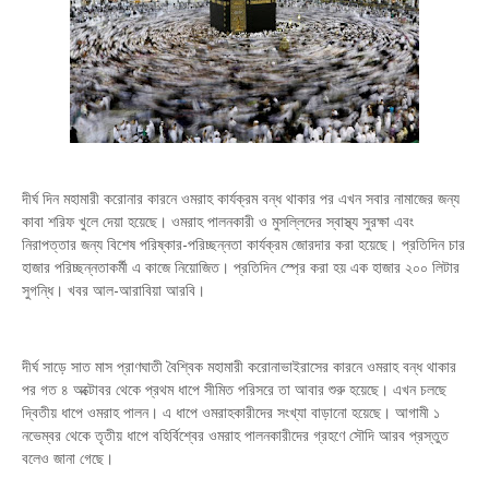
দীর্ঘ দিন মহামারী করোনার কারনে ওমরাহ কার্যক্রম বন্ধ থাকার পর এখন সবার নামাজের জন্য
কাবা শরিফ খুলে দেয়া হয়েছে। ওমরাহ পালনকারী ও মুসল্লিদের স্বাস্থ্য সুরক্ষা এবং
নিরাপত্তার জন্য বিশেষ পরিষ্কার-পরিচ্ছন্নতা কার্যক্রম জোরদার করা হয়েছে। প্রতিদিন চার
হাজার পরিচ্ছন্নতাকর্মী এ কাজে নিয়োজিত। প্রতিদিন স্প্রে করা হয় এক হাজার ২০০ লিটার
সুগন্ধি। খবর আল-আরাবিয়া আরবি।
দীর্ঘ সাড়ে সাত মাস প্রাণঘাতী বৈশ্বিক মহামারী করোনাভাইরাসের কারনে ওমরাহ বন্ধ থাকার
পর গত ৪ অক্টোবর থেকে প্রথম ধাপে সীমিত পরিসরে তা আবার শুরু হয়েছে। এখন চলছে
দ্বিতীয় ধাপে ওমরাহ পালন। এ ধাপে ওমরাহকারীদের সংখ্যা বাড়ানো হয়েছে। আগামী ১
নভেম্বর থেকে তৃতীয় ধাপে বহির্বিশ্বের ওমরাহ পালনকারীদের গ্রহণে সৌদি আরব প্রস্তুত
বলেও জানা গেছে।