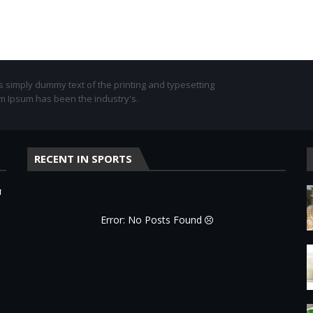
 simply dummy text of the printing and typesetting
em Ipsum has been the industry's.
RECENT IN SPORTS
র
Error: No Posts Found