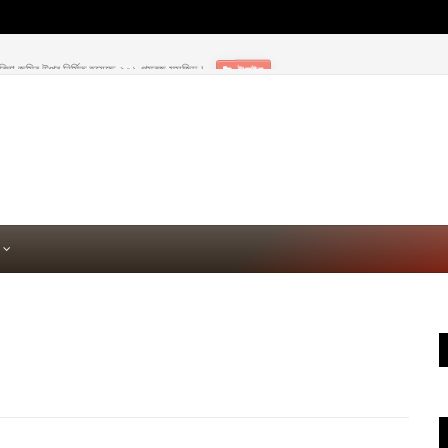
৫ বিঘা জমির উপর নির্মিত হয়েছে ২০১ গম্বুজ মসজিদ।
টাঙ্গাইল