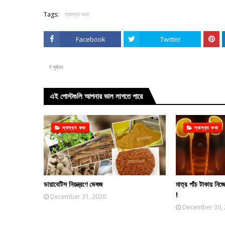
Tags:
স্বাস্থ‍্য কথা
Facebook
Twitter
পূর্বতন
এই পোস্টগুলি আপনার ভাল লাগতে পারে
স্বাস্থ‍্য কথা
স্বাস্থ‍্য কথা
ডায়াবেটিস নিয়ন্ত্রণে ভেষজ
মাত্র পাঁচ টাকায় নি
!
December 31, 2020
December 30,