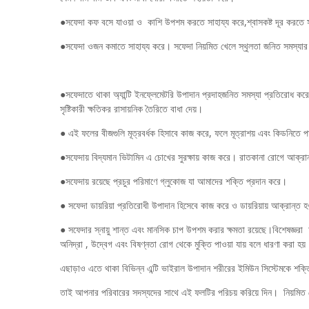
●সফেদা কফ বসে যাওয়া ও কাশি উপশম করতে সাহায্য করে,শ্বাসকষ্ট দূর করতে 
●সফেদা ওজন কমাতে সাহায্য করে। সফেদা নিয়মিত খেলে স্থুলতা জনিত সমস্যার
●সফেদাতে থাকা অ্যান্টি ইনফ্লেমেটরি উপাদান প্রদাহজনিত সমস্যা প্রতিরোধ করে। 
সৃষ্টিকারী ক্ষতিকর রাসায়নিক তৈরিতে বাধা দেয়।
● এই ফলের বীজগুলি মূত্রবর্ধক হিসাবে কাজ করে, ফলে মূত্রাশয় এবং কিডনিতে 
●সফেদায় বিদ্যমান ভিটামিন এ চোখের সুরক্ষায় কাজ করে। রাতকানা রোগে আক্রান
●সফেদায় রয়েছে প্রচুর পরিমাণে গ্লুকোজ যা আমাদের শক্তি প্রদান করে।
● সফেদা ডায়রিয়া প্রতিরোধী উপাদান হিসেবে কাজ করে ও ডায়রিয়ায় আক্রান্ত হ
● সফেদার স্নায়ু শান্ত এবং মানসিক চাপ উপশম করার ক্ষমতা রয়েছে।বিশেষজ্ঞর
অনিদ্রা , উদ্বেগ এবং বিষণ্নতা রোগ থেকে মুক্তি পাওয়া যায় বলে ধারণা করা হয়
এছাড়াও এতে থাকা বিভিন্ন এন্টি ভাইরাল উপাদান শরীরের ইমিউন সিস্টেমকে শক
তাই আপনার পরিবারের সদস্যদের সাথে এই ফলটির পরিচয় করিয়ে দিন। নিয়মিত দ