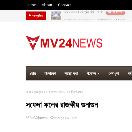
Home
About
Contact
মুসলিম বিশ্বের অনন্য স্থাপনা টাঙ্গাইলের গোপালপুরে ১
সাম্প্রতিক
হোম
বাংলাদেশ
স্বাস্থ্য কথা
বিনোদন
খেলাধুলা
ধর্ম
হোম
স্বাস্থ‍্য কথা
সফেদা ফলের রাজকীয় গুনাগুন
সফেদা ফলের রাজকীয় গুনাগুন
MV24news
ডিসেম্বর ১৯, ২০২০