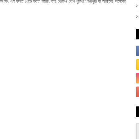
নেন কি, এই ফলটি খেতে যতটা মজার, তার থেকেও বেশি পুষ্টিগুণে ভরপুর! যা আমাদের অনেকের