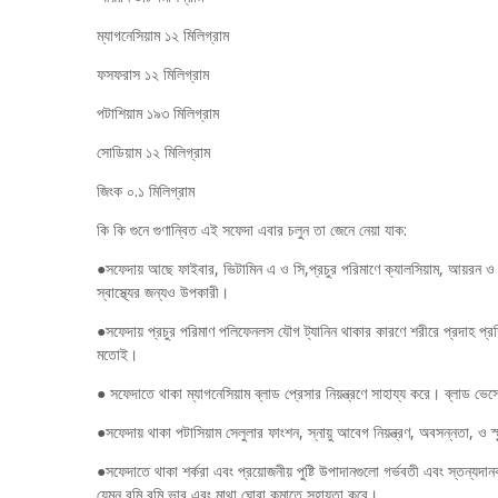
ম্যাগনেসিয়াম ১২ মিলিগ্রাম
ফসফরাস ১২ মিলিগ্রাম
পটাশিয়াম ১৯৩ মিলিগ্রাম
সোডিয়াম ১২ মিলিগ্রাম
জিংক ০.১ মিলিগ্রাম
কি কি গুনে গুণান্বিত এই সফেদা এবার চলুন তা জেনে নেয়া যাক:
●সফেদায় আছে ফাইবার, ভিটামিন এ ও সি,প্রচুর পরিমাণে ক্যালসিয়াম, আয়রন 
স্বাস্থ্যের জন্যও উপকারী।
●সফেদায় প্রচুর পরিমাণ পলিফেনলস যৌগ ট্যানিন থাকার কারণে শরীরে প্রদাহ প্র
মতোই।
● সফেদাতে থাকা ম্যাগনেসিয়াম ব্লাড প্রেসার নিয়ন্ত্রণে সাহায্য করে। ব্লাড ভ
●সফেদায় থাকা পটাসিয়াম সেলুলার ফাংশন, স্নায়ু আবেগ নিয়ন্ত্রণ, অবসন্নতা, ও স্ম
●সফেদাতে থাকা শর্করা এবং প্রয়োজনীয় পুষ্টি উপাদানগুলো গর্ভবতী এবং স্তন্যদান
যেমন বমি বমি ভাব এবং মাথা ঘোরা কমাতে সহায়তা করে।