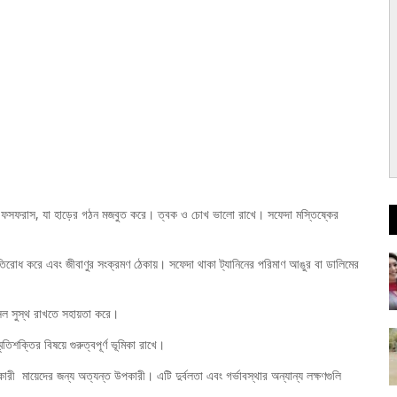
ও ফসফরাস, যা হাড়ের গঠন মজবুত করে। ত্বক ও চোখ ভালো রাখে। সফেদা মস্তিষ্কের
তিরোধ করে এবং জীবাণুর সংক্রমণ ঠেকায়। সফেদা থাকা ট্যানিনের পরিমাণ আঙুর বা ডালিমের
েসেল সুস্থ রাখতে সহায়তা করে।
ৃতিশক্তির বিষয়ে গুরুত্বপূর্ণ ভূমিকা রাখে।
কারী মায়েদের জন্য অত্যন্ত উপকারী। এটি দুর্বলতা এবং গর্ভাবস্থার অন্যান্য লক্ষণগুলি